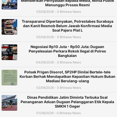
Memberikan Pernyataan kepada Media, Minta Publik
Menunggu Proses Resmi
05/08/2026 - 0 Bhirawa News
Transparansi Dipertanyakan, Polrestabes Surabaya
dan Kanit Resmob Belum Jawab Konfirmasi Media
Soal Pajero Plat L
05/08/2026 - 0 Bhirawa News
Negosiasi Rp10 Juta - Rp50 Juta: Dugaan
Penyelesaian Perkara Rokok Ilegal di Polres
Bangkalan
04/08/2026 - 0 Bhirawa News
Polsek Prigen Disorot, SP2HP Dinilai Bertele-tele
Korban Berhak Mendapatkan Kepastian Hukum Bukan
Mediasi Berulang-ulang
02/08/2026 - 0 Bhirawa News
Dinas Pendidikan Jatim Diminta Terbuka Soal
Penanganan Aduan Dugaan Pelanggaran Etik Kepala
SMKN 1 Geger
01/08/2026 - 0 Bhirawa News