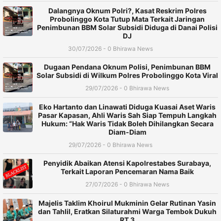
Dalangnya Oknum Polri?, Kasat Reskrim Polres
Probolinggo Kota Tutup Mata Terkait Jaringan
Penimbunan BBM Solar Subsidi Diduga di Danai Polisi
DJ
30/07/2026 - 0 Bhirawa News
Dugaan Pendana Oknum Polisi, Penimbunan BBM
Solar Subsidi di Wilkum Polres Probolinggo Kota Viral
29/07/2026 - 0 Bhirawa News
Eko Hartanto dan Linawati Diduga Kuasai Aset Waris
Pasar Kapasan, Ahli Waris Sah Siap Tempuh Langkah
Hukum: “Hak Waris Tidak Boleh Dihilangkan Secara
Diam-Diam
29/07/2026 - 0 Bhirawa News
Penyidik Abaikan Atensi Kapolrestabes Surabaya,
Terkait Laporan Pencemaran Nama Baik
27/07/2026 - 0 Bhirawa News
Majelis Taklim Khoirul Mukminin Gelar Rutinan Yasin
dan Tahlil, Eratkan Silaturahmi Warga Tembok Dukuh
RT 3