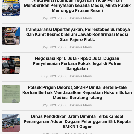
Anita Musri Lumban Tegaskan Tidak Pernah
Memberikan Pernyataan kepada Media, Minta Publik
Menunggu Proses Resmi
05/08/2026 - 0 Bhirawa News
Transparansi Dipertanyakan, Polrestabes Surabaya
dan Kanit Resmob Belum Jawab Konfirmasi Media
Soal Pajero Plat L
05/08/2026 - 0 Bhirawa News
Negosiasi Rp10 Juta - Rp50 Juta: Dugaan
Penyelesaian Perkara Rokok Ilegal di Polres
Bangkalan
04/08/2026 - 0 Bhirawa News
Polsek Prigen Disorot, SP2HP Dinilai Bertele-tele
Korban Berhak Mendapatkan Kepastian Hukum Bukan
Mediasi Berulang-ulang
02/08/2026 - 0 Bhirawa News
Dinas Pendidikan Jatim Diminta Terbuka Soal
Penanganan Aduan Dugaan Pelanggaran Etik Kepala
SMKN 1 Geger