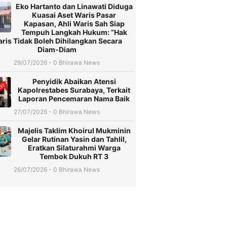
Eko Hartanto dan Linawati Diduga
Kuasai Aset Waris Pasar
Kapasan, Ahli Waris Sah Siap
Tempuh Langkah Hukum: “Hak
ris Tidak Boleh Dihilangkan Secara
Diam-Diam
29/07/2026 - 0 Bhirawa News
Penyidik Abaikan Atensi
Kapolrestabes Surabaya, Terkait
Laporan Pencemaran Nama Baik
27/07/2026 - 0 Bhirawa News
Majelis Taklim Khoirul Mukminin
Gelar Rutinan Yasin dan Tahlil,
Eratkan Silaturahmi Warga
Tembok Dukuh RT 3
26/07/2026 - 0 Bhirawa News