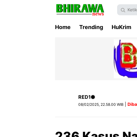
Home
Trending
HuKrim
RED1
|
Diba
08/02/2025, 22.58.00 WIB
236 Kasus Na