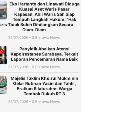
Eko Hartanto dan Linawati Diduga
Kuasai Aset Waris Pasar
Kapasan, Ahli Waris Sah Siap
Tempuh Langkah Hukum: “Hak
ris Tidak Boleh Dihilangkan Secara
Diam-Diam
29/07/2026 - 0 Bhirawa News
Penyidik Abaikan Atensi
Kapolrestabes Surabaya, Terkait
Laporan Pencemaran Nama Baik
27/07/2026 - 0 Bhirawa News
Majelis Taklim Khoirul Mukminin
Gelar Rutinan Yasin dan Tahlil,
Eratkan Silaturahmi Warga
Tembok Dukuh RT 3
26/07/2026 - 0 Bhirawa News