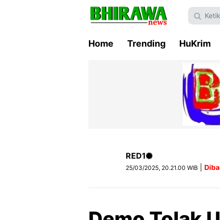
Home
Trending
HuKrim
RED1
|
Diba
25/03/2025, 20.21.00 WIB
Demo Tolak U