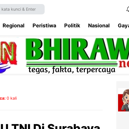
Regional
Peristiwa
Politik
Nasional
Gay
ca:
0
kali
U TNI Di Surabaya