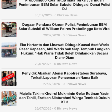
Probolinggo Kota Tutup Mata Terkait Jaringan
Penimbunan BBM Solar Subsidi Diduga di Danai Polisi
DJ
30/07/2026 - 0 Bhirawa News
Dugaan Pendana Oknum Polisi, Penimbunan BBM
Solar Subsidi di Wilkum Polres Probolinggo Kota Viral
29/07/2026 - 0 Bhirawa News
Eko Hartanto dan Linawati Diduga Kuasai Aset Waris
Pasar Kapasan, Ahli Waris Sah Siap Tempuh Langkah
Hukum: “Hak Waris Tidak Boleh Dihilangkan Secara
Diam-Diam
29/07/2026 - 0 Bhirawa News
Penyidik Abaikan Atensi Kapolrestabes Surabaya,
Terkait Laporan Pencemaran Nama Baik
27/07/2026 - 0 Bhirawa News
Majelis Taklim Khoirul Mukminin Gelar Rutinan Yasin
dan Tahlil, Eratkan Silaturahmi Warga Tembok Dukuh
RT 3
26/07/2026 - 0 Bhirawa News