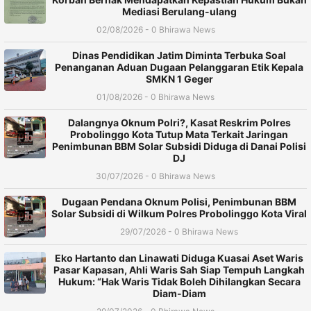
Mediasi Berulang-ulang
02/08/2026 - 0 Bhirawa News
Dinas Pendidikan Jatim Diminta Terbuka Soal
Penanganan Aduan Dugaan Pelanggaran Etik Kepala
SMKN 1 Geger
01/08/2026 - 0 Bhirawa News
Dalangnya Oknum Polri?, Kasat Reskrim Polres
Probolinggo Kota Tutup Mata Terkait Jaringan
Penimbunan BBM Solar Subsidi Diduga di Danai Polisi
DJ
30/07/2026 - 0 Bhirawa News
Dugaan Pendana Oknum Polisi, Penimbunan BBM
Solar Subsidi di Wilkum Polres Probolinggo Kota Viral
29/07/2026 - 0 Bhirawa News
Eko Hartanto dan Linawati Diduga Kuasai Aset Waris
Pasar Kapasan, Ahli Waris Sah Siap Tempuh Langkah
Hukum: “Hak Waris Tidak Boleh Dihilangkan Secara
Diam-Diam