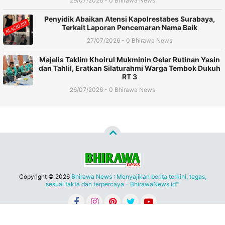
29/07/2026 - 0 Bhirawa News
Penyidik Abaikan Atensi Kapolrestabes Surabaya,
Terkait Laporan Pencemaran Nama Baik
27/07/2026 - 0 Bhirawa News
Majelis Taklim Khoirul Mukminin Gelar Rutinan Yasin
dan Tahlil, Eratkan Silaturahmi Warga Tembok Dukuh
RT 3
26/07/2026 - 0 Bhirawa News
Copyright ©
2026
Bhirawa News : Menyajikan berita terkini, tegas,
sesuai fakta dan terpercaya - BhirawaNews.id™
Redaksi