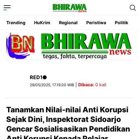
Trending
HuKrim
Regional
Peristiwa
Politik
RED1
|
Dibaca:
0
kali
29/05/2025, 17.19.00 WIB
Tanamkan Nilai-nilai Anti Korupsi
Sejak Dini, Inspektorat Sidoarjo
Gencar Sosialisasikan Pendidikan
Anti Korupsi Kepada Pelajar