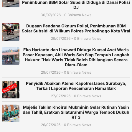
Penimbunan BBM Solar Subsidi Diduga di Danai Polisi
DJ
30/07/2026 - 0 Bhirawa News
Dugaan Pendana Oknum Polisi, Penimbunan BBM
Solar Subsidi di Wilkum Polres Probolinggo Kota Viral
29/07/2026 - 0 Bhirawa News
Eko Hartanto dan Linawati Diduga Kuasai Aset Waris
Pasar Kapasan, Ahli Waris Sah Siap Tempuh Langkah
Hukum: “Hak Waris Tidak Boleh Dihilangkan Secara
Diam-Diam
29/07/2026 - 0 Bhirawa News
Penyidik Abaikan Atensi Kapolrestabes Surabaya,
Terkait Laporan Pencemaran Nama Baik
27/07/2026 - 0 Bhirawa News
Majelis Taklim Khoirul Mukminin Gelar Rutinan Yasin
dan Tahlil, Eratkan Silaturahmi Warga Tembok Dukuh
RT 3
26/07/2026 - 0 Bhirawa News