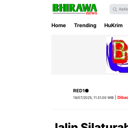
Home
Trending
HuKrim
RED1
|
Dibac
19/07/2025, 11.31.00 WIB
Jalin Silatur