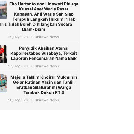
Eko Hartanto dan Linawati Diduga
Kuasai Aset Waris Pasar
Kapasan, Ahli Waris Sah Siap
Tempuh Langkah Hukum: “Hak
ris Tidak Boleh Dihilangkan Secara
Diam-Diam
29/07/2026 - 0 Bhirawa News
Penyidik Abaikan Atensi
Kapolrestabes Surabaya, Terkait
Laporan Pencemaran Nama Baik
27/07/2026 - 0 Bhirawa News
Majelis Taklim Khoirul Mukminin
Gelar Rutinan Yasin dan Tahlil,
Eratkan Silaturahmi Warga
Tembok Dukuh RT 3
26/07/2026 - 0 Bhirawa News