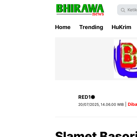
Home
Trending
HuKrim
RED1
|
Diba
20/07/2025, 14.06.00 WIB
Slamet Basori