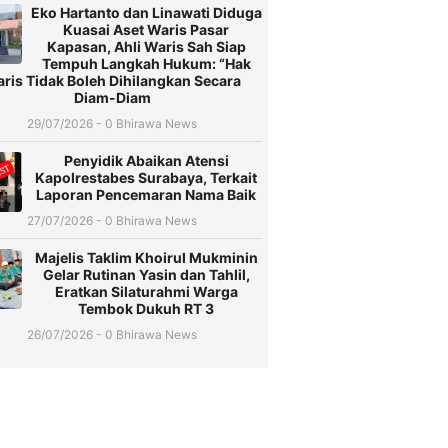
Eko Hartanto dan Linawati Diduga
Kuasai Aset Waris Pasar
Kapasan, Ahli Waris Sah Siap
Tempuh Langkah Hukum: “Hak
ris Tidak Boleh Dihilangkan Secara
Diam-Diam
29/07/2026 - 0 Bhirawa News
Penyidik Abaikan Atensi
Kapolrestabes Surabaya, Terkait
Laporan Pencemaran Nama Baik
27/07/2026 - 0 Bhirawa News
Majelis Taklim Khoirul Mukminin
Gelar Rutinan Yasin dan Tahlil,
Eratkan Silaturahmi Warga
Tembok Dukuh RT 3
26/07/2026 - 0 Bhirawa News