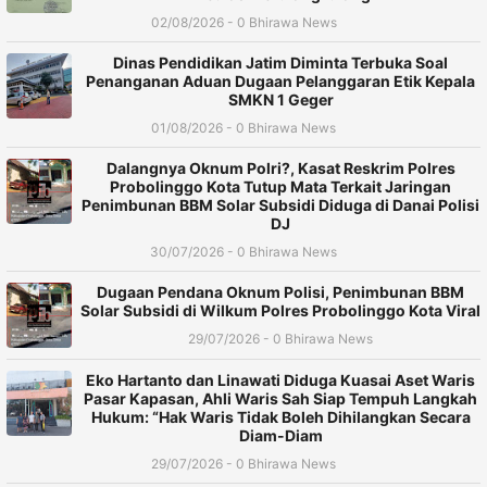
02/08/2026 - 0 Bhirawa News
Dinas Pendidikan Jatim Diminta Terbuka Soal
Penanganan Aduan Dugaan Pelanggaran Etik Kepala
SMKN 1 Geger
01/08/2026 - 0 Bhirawa News
Dalangnya Oknum Polri?, Kasat Reskrim Polres
Probolinggo Kota Tutup Mata Terkait Jaringan
Penimbunan BBM Solar Subsidi Diduga di Danai Polisi
DJ
30/07/2026 - 0 Bhirawa News
Dugaan Pendana Oknum Polisi, Penimbunan BBM
Solar Subsidi di Wilkum Polres Probolinggo Kota Viral
29/07/2026 - 0 Bhirawa News
Eko Hartanto dan Linawati Diduga Kuasai Aset Waris
Pasar Kapasan, Ahli Waris Sah Siap Tempuh Langkah
Hukum: “Hak Waris Tidak Boleh Dihilangkan Secara
Diam-Diam
29/07/2026 - 0 Bhirawa News