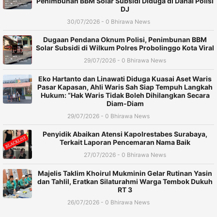
Penimbunan BBM Solar Subsidi Diduga di Danai Polisi
DJ
30/07/2026 - 0 Bhirawa News
Dugaan Pendana Oknum Polisi, Penimbunan BBM
Solar Subsidi di Wilkum Polres Probolinggo Kota Viral
29/07/2026 - 0 Bhirawa News
Eko Hartanto dan Linawati Diduga Kuasai Aset Waris
Pasar Kapasan, Ahli Waris Sah Siap Tempuh Langkah
Hukum: “Hak Waris Tidak Boleh Dihilangkan Secara
Diam-Diam
29/07/2026 - 0 Bhirawa News
Penyidik Abaikan Atensi Kapolrestabes Surabaya,
Terkait Laporan Pencemaran Nama Baik
27/07/2026 - 0 Bhirawa News
Majelis Taklim Khoirul Mukminin Gelar Rutinan Yasin
dan Tahlil, Eratkan Silaturahmi Warga Tembok Dukuh
RT 3
26/07/2026 - 0 Bhirawa News