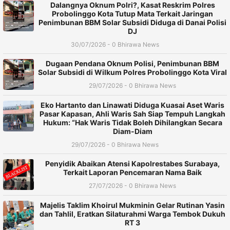
Dalangnya Oknum Polri?, Kasat Reskrim Polres
Probolinggo Kota Tutup Mata Terkait Jaringan
Penimbunan BBM Solar Subsidi Diduga di Danai Polisi
DJ
30/07/2026 - 0 Bhirawa News
Dugaan Pendana Oknum Polisi, Penimbunan BBM
Solar Subsidi di Wilkum Polres Probolinggo Kota Viral
29/07/2026 - 0 Bhirawa News
Eko Hartanto dan Linawati Diduga Kuasai Aset Waris
Pasar Kapasan, Ahli Waris Sah Siap Tempuh Langkah
Hukum: “Hak Waris Tidak Boleh Dihilangkan Secara
Diam-Diam
29/07/2026 - 0 Bhirawa News
Penyidik Abaikan Atensi Kapolrestabes Surabaya,
Terkait Laporan Pencemaran Nama Baik
27/07/2026 - 0 Bhirawa News
Majelis Taklim Khoirul Mukminin Gelar Rutinan Yasin
dan Tahlil, Eratkan Silaturahmi Warga Tembok Dukuh
RT 3