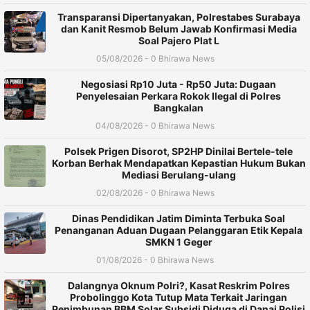
Transparansi Dipertanyakan, Polrestabes Surabaya
dan Kanit Resmob Belum Jawab Konfirmasi Media
Soal Pajero Plat L
05/08/2026 - 0 Bhirawa News
Negosiasi Rp10 Juta - Rp50 Juta: Dugaan
Penyelesaian Perkara Rokok Ilegal di Polres
Bangkalan
04/08/2026 - 0 Bhirawa News
Polsek Prigen Disorot, SP2HP Dinilai Bertele-tele
Korban Berhak Mendapatkan Kepastian Hukum Bukan
Mediasi Berulang-ulang
02/08/2026 - 0 Bhirawa News
Dinas Pendidikan Jatim Diminta Terbuka Soal
Penanganan Aduan Dugaan Pelanggaran Etik Kepala
SMKN 1 Geger
01/08/2026 - 0 Bhirawa News
Dalangnya Oknum Polri?, Kasat Reskrim Polres
Probolinggo Kota Tutup Mata Terkait Jaringan
Penimbunan BBM Solar Subsidi Diduga di Danai Polisi