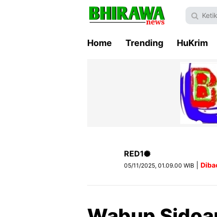
Home
Trending
HuKrim
RED1
|
Diba
05/11/2025, 01.09.00 WIB
Wabup Sidoar