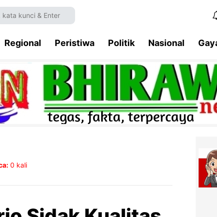
Regional
Peristiwa
Politik
Nasional
Gay
ca:
0
kali
jo Sidak Kualitas