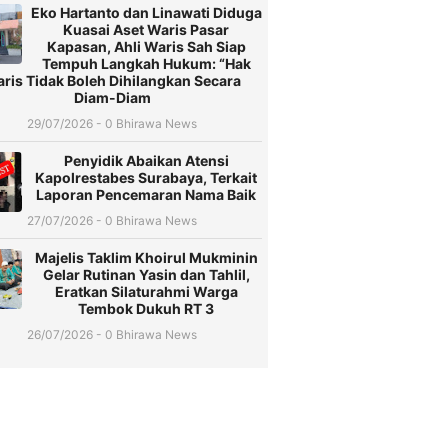
Eko Hartanto dan Linawati Diduga
Kuasai Aset Waris Pasar
Kapasan, Ahli Waris Sah Siap
Tempuh Langkah Hukum: “Hak
ris Tidak Boleh Dihilangkan Secara
Diam-Diam
29/07/2026 - 0 Bhirawa News
Penyidik Abaikan Atensi
Kapolrestabes Surabaya, Terkait
Laporan Pencemaran Nama Baik
27/07/2026 - 0 Bhirawa News
Majelis Taklim Khoirul Mukminin
Gelar Rutinan Yasin dan Tahlil,
Eratkan Silaturahmi Warga
Tembok Dukuh RT 3
26/07/2026 - 0 Bhirawa News