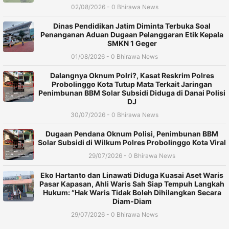
02/08/2026 - 0 Bhirawa News
Dinas Pendidikan Jatim Diminta Terbuka Soal
Penanganan Aduan Dugaan Pelanggaran Etik Kepala
SMKN 1 Geger
01/08/2026 - 0 Bhirawa News
Dalangnya Oknum Polri?, Kasat Reskrim Polres
Probolinggo Kota Tutup Mata Terkait Jaringan
Penimbunan BBM Solar Subsidi Diduga di Danai Polisi
DJ
30/07/2026 - 0 Bhirawa News
Dugaan Pendana Oknum Polisi, Penimbunan BBM
Solar Subsidi di Wilkum Polres Probolinggo Kota Viral
29/07/2026 - 0 Bhirawa News
Eko Hartanto dan Linawati Diduga Kuasai Aset Waris
Pasar Kapasan, Ahli Waris Sah Siap Tempuh Langkah
Hukum: “Hak Waris Tidak Boleh Dihilangkan Secara
Diam-Diam
29/07/2026 - 0 Bhirawa News