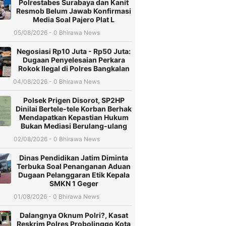
Polrestabes Surabaya dan Kanit
Resmob Belum Jawab Konfirmasi
Media Soal Pajero Plat L
05/08/2026 - 0 Bhirawa News
Negosiasi Rp10 Juta - Rp50 Juta:
Dugaan Penyelesaian Perkara
Rokok Ilegal di Polres Bangkalan
04/08/2026 - 0 Bhirawa News
Polsek Prigen Disorot, SP2HP
Dinilai Bertele-tele Korban Berhak
Mendapatkan Kepastian Hukum
Bukan Mediasi Berulang-ulang
02/08/2026 - 0 Bhirawa News
Dinas Pendidikan Jatim Diminta
Terbuka Soal Penanganan Aduan
Dugaan Pelanggaran Etik Kepala
SMKN 1 Geger
01/08/2026 - 0 Bhirawa News
Dalangnya Oknum Polri?, Kasat
Reskrim Polres Probolinggo Kota