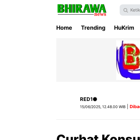
Home
Trending
HuKrim
RED1
|
Diba
15/06/2025, 12.48.00 WIB
Curhat Konsu