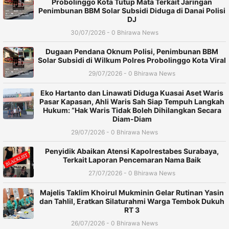
Probolinggo Kota Tutup Mata Terkait Jaringan
Penimbunan BBM Solar Subsidi Diduga di Danai Polisi
DJ
30/07/2026 - 0 Bhirawa News
Dugaan Pendana Oknum Polisi, Penimbunan BBM
Solar Subsidi di Wilkum Polres Probolinggo Kota Viral
29/07/2026 - 0 Bhirawa News
Eko Hartanto dan Linawati Diduga Kuasai Aset Waris
Pasar Kapasan, Ahli Waris Sah Siap Tempuh Langkah
Hukum: “Hak Waris Tidak Boleh Dihilangkan Secara
Diam-Diam
29/07/2026 - 0 Bhirawa News
Penyidik Abaikan Atensi Kapolrestabes Surabaya,
Terkait Laporan Pencemaran Nama Baik
27/07/2026 - 0 Bhirawa News
Majelis Taklim Khoirul Mukminin Gelar Rutinan Yasin
dan Tahlil, Eratkan Silaturahmi Warga Tembok Dukuh
RT 3
26/07/2026 - 0 Bhirawa News