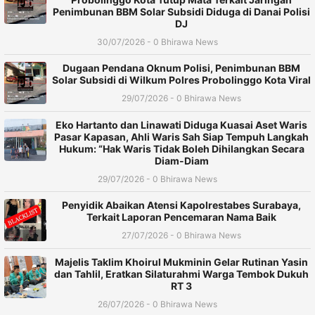
Penimbunan BBM Solar Subsidi Diduga di Danai Polisi
DJ
30/07/2026 - 0 Bhirawa News
Dugaan Pendana Oknum Polisi, Penimbunan BBM
Solar Subsidi di Wilkum Polres Probolinggo Kota Viral
29/07/2026 - 0 Bhirawa News
Eko Hartanto dan Linawati Diduga Kuasai Aset Waris
Pasar Kapasan, Ahli Waris Sah Siap Tempuh Langkah
Hukum: “Hak Waris Tidak Boleh Dihilangkan Secara
Diam-Diam
29/07/2026 - 0 Bhirawa News
Penyidik Abaikan Atensi Kapolrestabes Surabaya,
Terkait Laporan Pencemaran Nama Baik
27/07/2026 - 0 Bhirawa News
Majelis Taklim Khoirul Mukminin Gelar Rutinan Yasin
dan Tahlil, Eratkan Silaturahmi Warga Tembok Dukuh
RT 3
26/07/2026 - 0 Bhirawa News