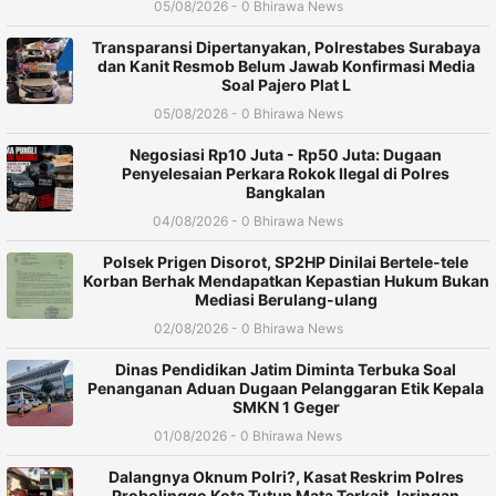
05/08/2026 - 0 Bhirawa News
Transparansi Dipertanyakan, Polrestabes Surabaya
dan Kanit Resmob Belum Jawab Konfirmasi Media
Soal Pajero Plat L
05/08/2026 - 0 Bhirawa News
Negosiasi Rp10 Juta - Rp50 Juta: Dugaan
Penyelesaian Perkara Rokok Ilegal di Polres
Bangkalan
04/08/2026 - 0 Bhirawa News
Polsek Prigen Disorot, SP2HP Dinilai Bertele-tele
Korban Berhak Mendapatkan Kepastian Hukum Bukan
Mediasi Berulang-ulang
02/08/2026 - 0 Bhirawa News
Dinas Pendidikan Jatim Diminta Terbuka Soal
Penanganan Aduan Dugaan Pelanggaran Etik Kepala
SMKN 1 Geger
01/08/2026 - 0 Bhirawa News
Dalangnya Oknum Polri?, Kasat Reskrim Polres
Probolinggo Kota Tutup Mata Terkait Jaringan