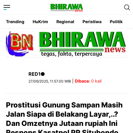
Trending
HuKrim
Regional
Peristiwa
Politik
RED1
|
Dibaca:
0
kali
27/06/2025, 11.57.00 WIB
Prostitusi Gunung Sampan Masih
Jalan Siapa di Belakang Layar,..?
Dan Omzetnya Jutaan rupiah Ini
Respons Kasatpol PP Situbondo