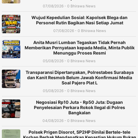
07/08/2026 - 0 Bhirawa News
Wujud Kepedulian Sosial: Kapolsek Blega dan
Personel Rutin Bagikan Nasi Setiap Jumat
07/08/2026 - 0 Bhirawa News
Anita Musri Lumban Tegaskan Tidak Pernah
Memberikan Pernyataan kepada Media, Minta Publik
Menunggu Proses Resmi
05/08/2026 - 0 Bhirawa News
Transparansi Dipertanyakan, Polrestabes Surabaya
dan Kanit Resmob Belum Jawab Konfirmasi Media
Soal Pajero Plat L
05/08/2026 - 0 Bhirawa News
Negosiasi Rp10 Juta - Rp50 Juta: Dugaan
Penyelesaian Perkara Rokok Ilegal di Polres
Bangkalan
04/08/2026 - 0 Bhirawa News
Polsek Prigen Disorot, SP2HP Dinilai Bertele-tele
Korban Berhak Mendapatkan Kepastian Hukum Bukan