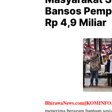
Bansos Pempr
Rp 4,9 Miliar
BhirawaNews.com||KOMINFO, 
menerima beragam bantuan sosial