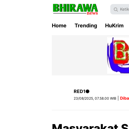
Home
Trending
HuKrim
RED1
|
Diba
23/08/2025, 07.58.00 WIB
Masyarakat S