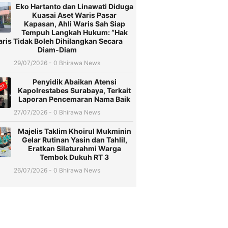
Eko Hartanto dan Linawati Diduga
Kuasai Aset Waris Pasar
Kapasan, Ahli Waris Sah Siap
Tempuh Langkah Hukum: “Hak
ris Tidak Boleh Dihilangkan Secara
Diam-Diam
29/07/2026 - 0 Bhirawa News
Penyidik Abaikan Atensi
Kapolrestabes Surabaya, Terkait
Laporan Pencemaran Nama Baik
27/07/2026 - 0 Bhirawa News
Majelis Taklim Khoirul Mukminin
Gelar Rutinan Yasin dan Tahlil,
Eratkan Silaturahmi Warga
Tembok Dukuh RT 3
26/07/2026 - 0 Bhirawa News