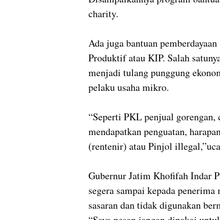
charity.
Ada juga bantuan pemberdayaan 
Produktif atau KIP. Salah satun
menjadi tulang punggung ekonomi
pelaku usaha mikro.
“Seperti PKL penjual gorengan, c
mendapatkan penguatan, harapann
(rentenir) atau Pinjol illegal,”uc
Gubernur Jatim Khofifah Indar P
segera sampai kepada penerima m
sasaran dan tidak digunakan ber
“Saya pesan jangan dipakai untu