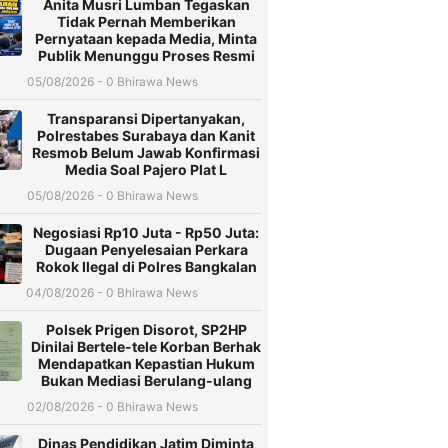
Anita Musri Lumban Tegaskan
Tidak Pernah Memberikan
Pernyataan kepada Media, Minta
Publik Menunggu Proses Resmi
05/08/2026 - 0 Bhirawa News
Transparansi Dipertanyakan,
Polrestabes Surabaya dan Kanit
Resmob Belum Jawab Konfirmasi
Media Soal Pajero Plat L
05/08/2026 - 0 Bhirawa News
Negosiasi Rp10 Juta - Rp50 Juta:
Dugaan Penyelesaian Perkara
Rokok Ilegal di Polres Bangkalan
04/08/2026 - 0 Bhirawa News
Polsek Prigen Disorot, SP2HP
Dinilai Bertele-tele Korban Berhak
Mendapatkan Kepastian Hukum
Bukan Mediasi Berulang-ulang
02/08/2026 - 0 Bhirawa News
Dinas Pendidikan Jatim Diminta